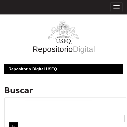
Skip
navigation
Repositorio
Digital
Repositorio Digital USFQ
Buscar
Buscar:
por