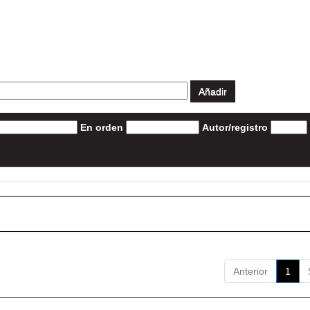
En orden
Autor/registro
Anterior
1