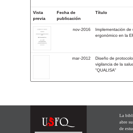
Resultados por ítem:
Vista
Fecha de
Título
previa
publicación
nov-2016
Implementación de 
ergonómico en la 
mar-2012
Diseño de protocol
vigilancia de la sal
"QUALISA"
La bibl
abre su
de est