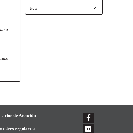
true
2
uazo
uazo
rarios de Atención
mestres regulares: