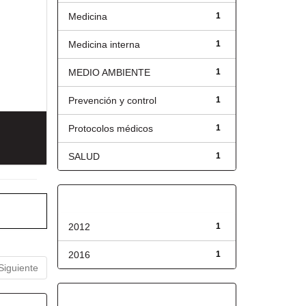
Medicina
1
Medicina interna
1
MEDIO AMBIENTE
1
Prevención y control
1
Protocolos médicos
1
SALUD
1
Fecha de lanzamiento
2012
1
2016
1
Siguiente
Has File(s)