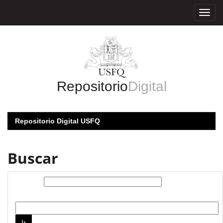
Skip
navigation
Repositorio
Digital
Repositorio Digital USFQ
Buscar
Buscar:
por