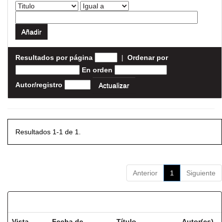
Resultados por página
|
Ordenar por
En orden
Autor/registro
Resultados 1-1 de 1.
Anterior
1
Siguiente
Resultados por ítem:
Vista
Fecha de
Título
Autor(es)