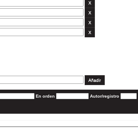
En orden
Autor/registro