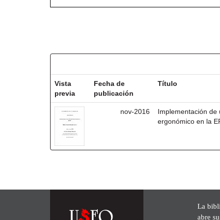
Resultados por ítem:
Vista
Fecha de
Título
previa
publicación
nov-2016
Implementación de 
ergonómico en la 
La bibl
abre su