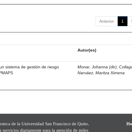
Anterior
1
Autor(es)
un sistema de gestión de riesgo
Monar, Johanna (dir)
;
Collag
EPMAPS
Narváez, Maritza Ximena
ioteca de la Universidad San Francisco de Quito,
Ho
s servicios diariamente para la atención de miles