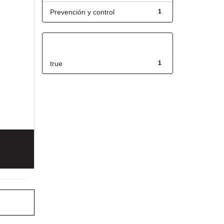
Prevención y control
1
Has File(s)
true
1