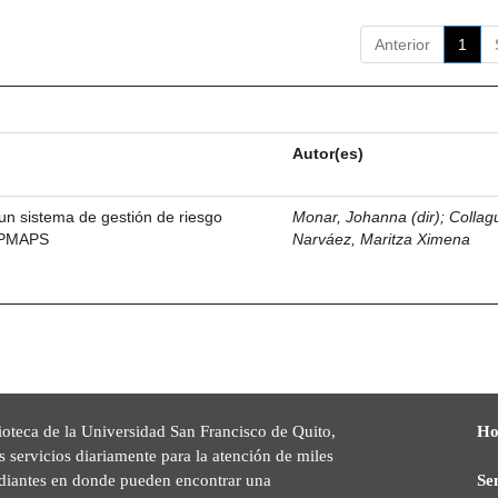
Anterior
1
Autor(es)
un sistema de gestión de riesgo
Monar, Johanna (dir)
;
Collag
EPMAPS
Narváez, Maritza Ximena
ioteca de la Universidad San Francisco de Quito,
Ho
s servicios diariamente para la atención de miles
udiantes en donde pueden encontrar una
Se