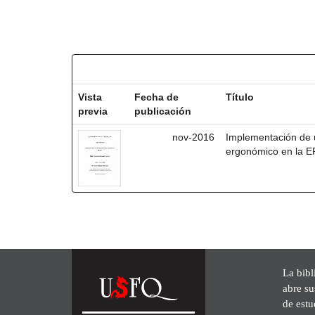
Resultados por ítem:
Vista
Fecha de
Título
previa
publicación
nov-2016
Implementación de 
ergonómico en la 
La bibl
abre su
de est