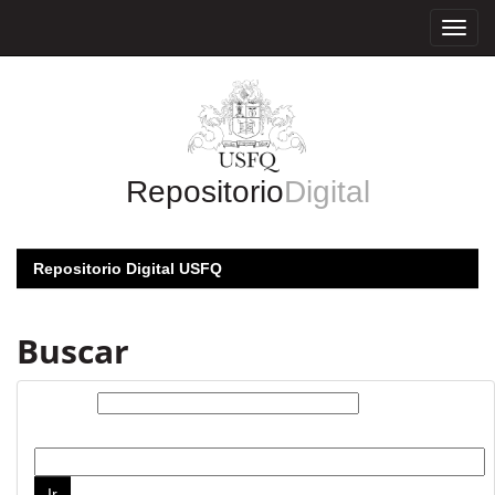
Skip
navigation
Repositorio
Digital
Repositorio Digital USFQ
Buscar
Buscar:
por