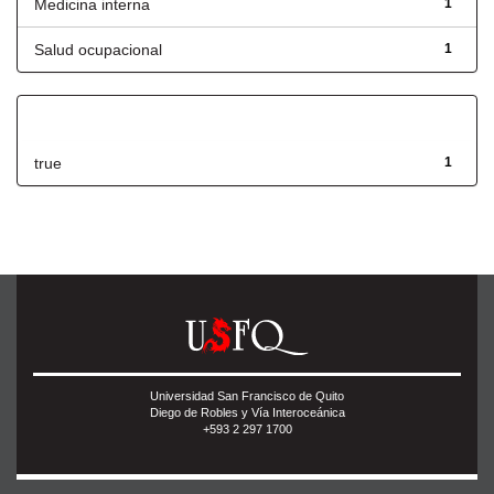
Medicina interna
1
Salud ocupacional
1
Has File(s)
true
1
Universidad San Francisco de Quito
Diego de Robles y Vía Interoceánica
+593 2 297 1700