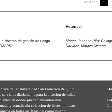
Anterior
1
Autor(es)
un sistema de gestión de riesgo
Monar, Johanna (dir)
;
Collag
EPMAPS
Narváez, Maritza Ximena
ioteca de la Universidad San Francisco de Quito,
Ho
s servicios diariamente para la atención de miles
udiantes en donde pueden encontrar una
Se
onada y actualizada colección de libros impresos
Lu
rónicos en todas las áreas del conocimiento,