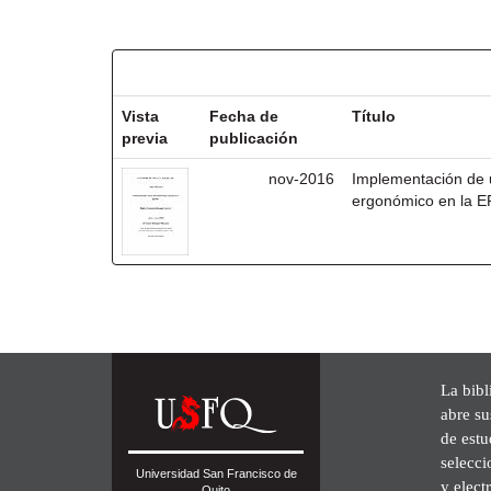
Resultados por ítem:
Vista
Fecha de
Título
previa
publicación
nov-2016
Implementación de 
ergonómico en la 
La bibl
abre su
de est
selecci
Universidad San Francisco de
y elect
Quito