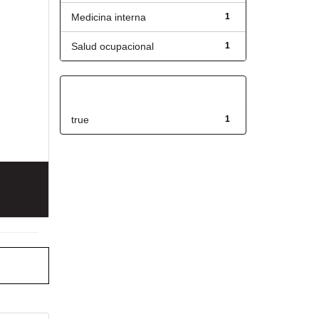
Medicina interna
1
Salud ocupacional
1
Has File(s)
true
1