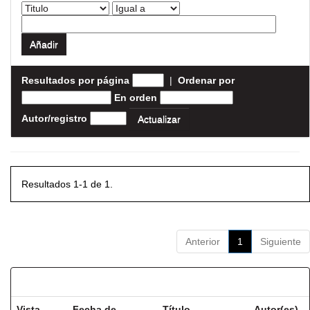
Resultados por página
|
Ordenar por
En orden
Autor/registro
Resultados 1-1 de 1.
Anterior
1
Siguiente
Resultados por ítem:
Vista
Fecha de
Título
Autor(es)