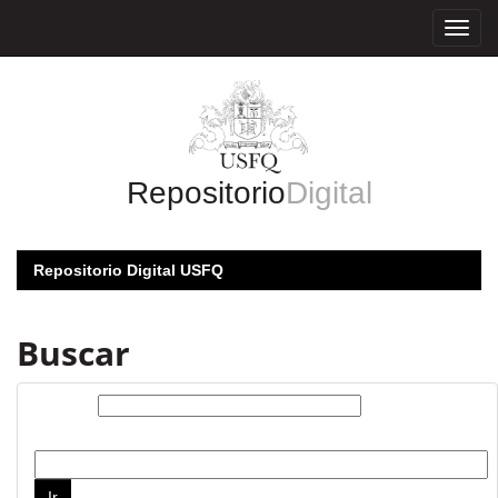
Skip
navigation
Repositorio
Digital
Repositorio Digital USFQ
Buscar
Buscar:
por