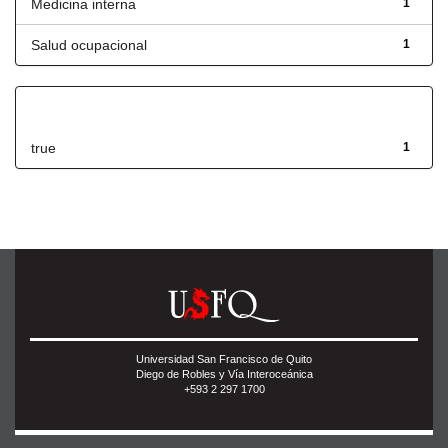
Medicina interna
1
Salud ocupacional
1
Has File(s)
true
1
Universidad San Francisco de Quito
Diego de Robles y Vía Interoceánica
+593 2 297 1700