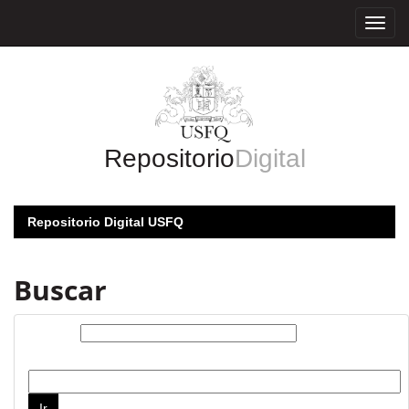
Skip
navigation
Repositorio
Digital
Repositorio Digital USFQ
Buscar
Buscar:
por