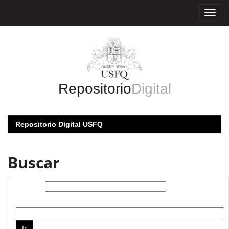
Skip
navigation
Repositorio
Digital
Repositorio Digital USFQ
Buscar
Buscar:
por