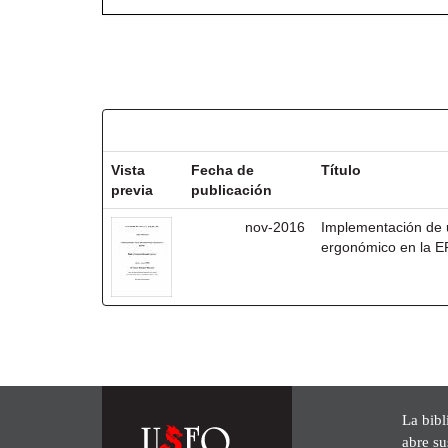
Resultados por ítem:
Vista
Fecha de
Título
previa
publicación
nov-2016
Implementación de 
ergonómico en la 
La bibl
abre su