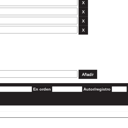
En orden
Autor/registro