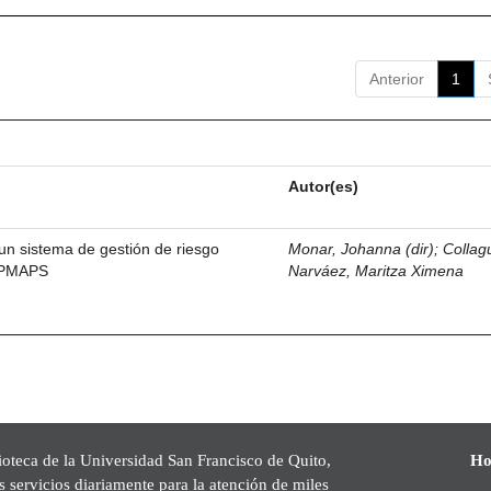
Anterior
1
Autor(es)
un sistema de gestión de riesgo
Monar, Johanna (dir)
;
Collag
EPMAPS
Narváez, Maritza Ximena
ioteca de la Universidad San Francisco de Quito,
Ho
s servicios diariamente para la atención de miles