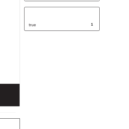
Has File(s)
true
1