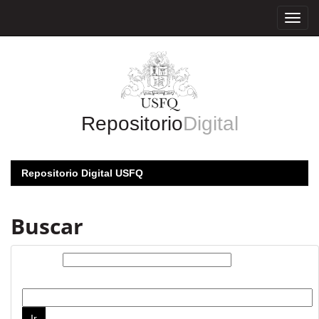
Skip
navigation
Repositorio
Digital
Repositorio Digital USFQ
Buscar
Buscar:
por