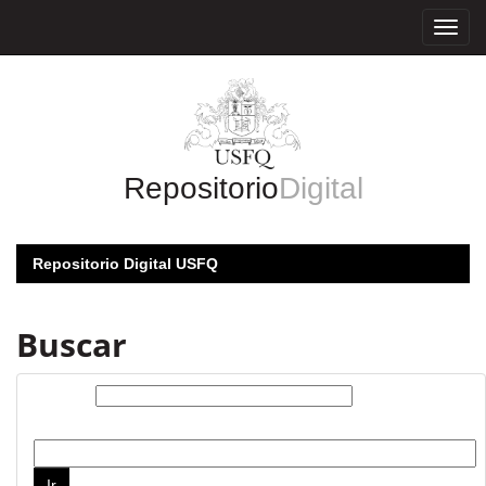
Skip
navigation
Repositorio
Digital
Repositorio Digital USFQ
Buscar
Buscar:
por