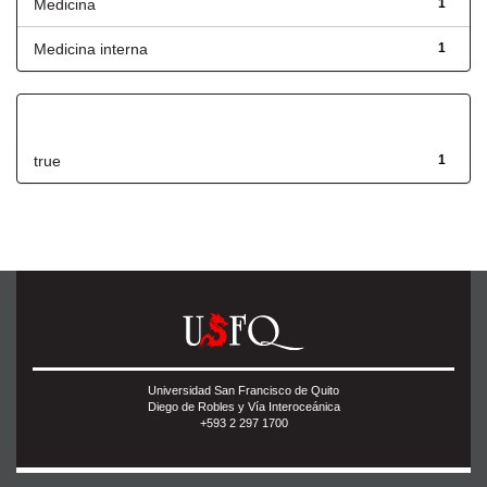
Medicina
1
Medicina interna
1
Has File(s)
true
1
Universidad San Francisco de Quito
Diego de Robles y Vía Interoceánica
+593 2 297 1700