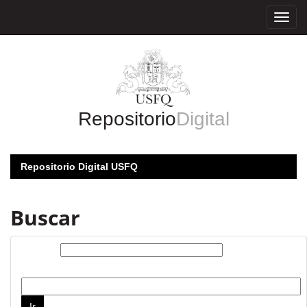
Skip
navigation
Repositorio
Digital
Repositorio Digital USFQ
Buscar
Buscar:
por