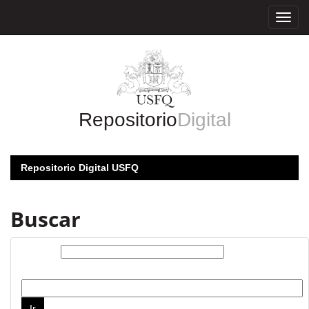
Skip
navigation
Repositorio
Digital
Repositorio Digital USFQ
Buscar
Buscar:
por