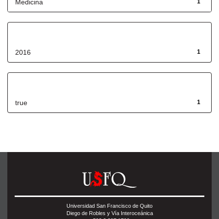
Medicina
1
Fecha de lanzamiento
2016
1
Has File(s)
true
1
Universidad San Francisco de Quito
Diego de Robles y Vía Interoceánica