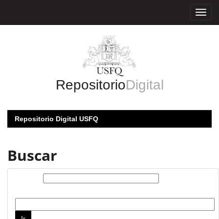
Skip
navigation
Repositorio
Digital
Repositorio Digital USFQ
Buscar
Buscar:
por