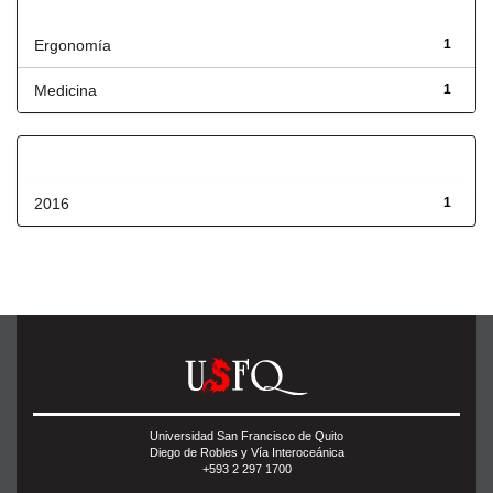
Título
Ergonomía
1
Medicina
1
Fecha de lanzamiento
2016
1
Universidad San Francisco de Quito
Diego de Robles y Vía Interoceánica
+593 2 297 1700