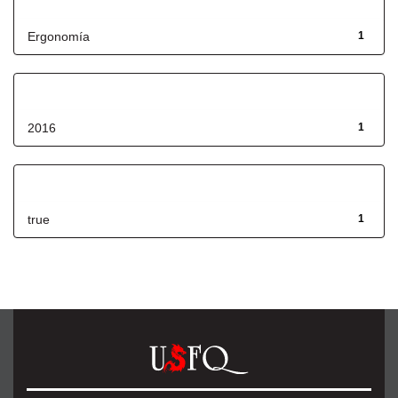
Título
Ergonomía
1
Fecha de lanzamiento
2016
1
Has File(s)
true
1