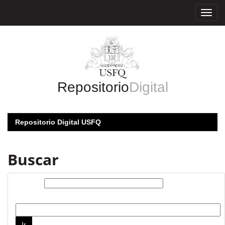
Skip
navigation
Repositorio
Digital
Repositorio Digital USFQ
Buscar
Buscar:
por