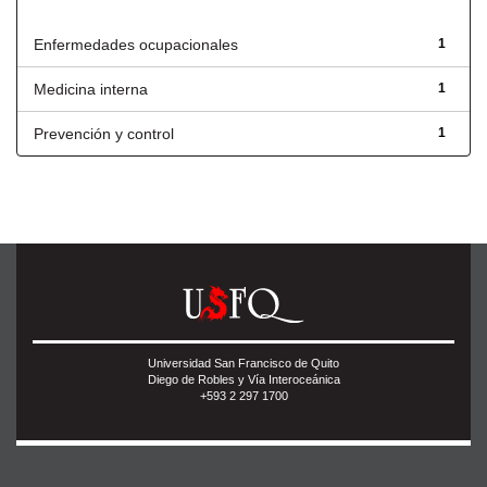
Título
Enfermedades ocupacionales
1
Medicina interna
1
Prevención y control
1
Universidad San Francisco de Quito
Diego de Robles y Vía Interoceánica
+593 2 297 1700