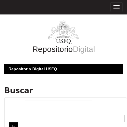
Skip
navigation
Repositorio
Digital
Repositorio Digital USFQ
Buscar
Buscar:
por