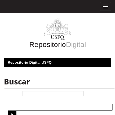
Skip
navigation
Repositorio
Digital
Repositorio Digital USFQ
Buscar
Buscar:
por