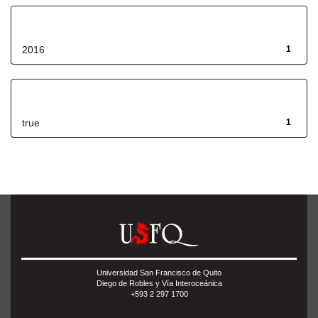
Fecha de lanzamiento
2016
1
Has File(s)
true
1
Universidad San Francisco de Quito
Diego de Robles y Vía Interoceánica
+593 2 297 1700