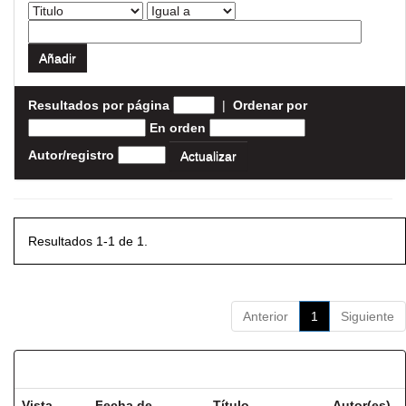
Resultados por página
|
Ordenar por
En orden
Autor/registro
Resultados 1-1 de 1.
Anterior
1
Siguiente
Resultados por ítem:
Vista
Fecha de
Título
Autor(es)