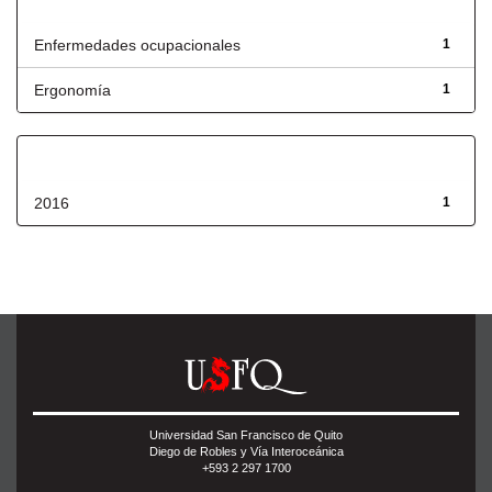
Título
Enfermedades ocupacionales
1
Ergonomía
1
Fecha de lanzamiento
2016
1
Universidad San Francisco de Quito
Diego de Robles y Vía Interoceánica
+593 2 297 1700