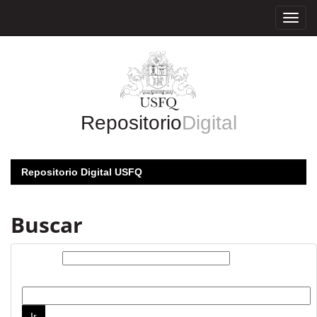
Skip
navigation
Repositorio
Digital
Repositorio Digital USFQ
Buscar
Buscar:
por