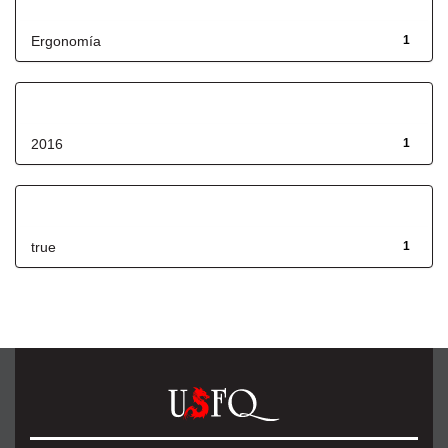
Título
Ergonomía
1
Fecha de lanzamiento
2016
1
Has File(s)
true
1