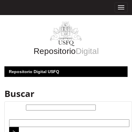
Skip
navigation
Repositorio
Digital
Repositorio Digital USFQ
Buscar
Buscar:
por