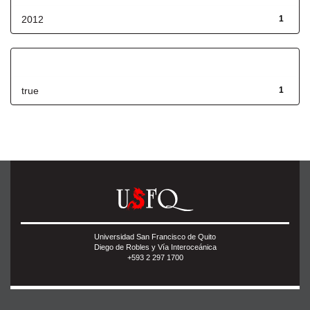
2012
1
Has File(s)
true
1
Universidad San Francisco de Quito
Diego de Robles y Vía Interoceánica
+593 2 297 1700