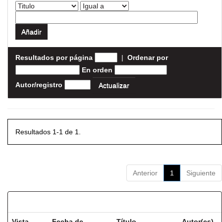
Resultados por página
|
Ordenar por
En orden
Autor/registro
Resultados 1-1 de 1.
Anterior
1
Siguiente
Resultados por ítem:
Vista
Fecha de
Título
Autor(es)