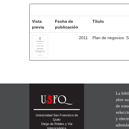
Resultados por ítem:
Vista
Fecha de
Título
previa
publicación
2011
Plan de negocios: S
La bibl
abre su
de est
selecci
Universidad San Francisco de
y elect
Quito
Diego de Robles y Vía
además 
Interoceánica