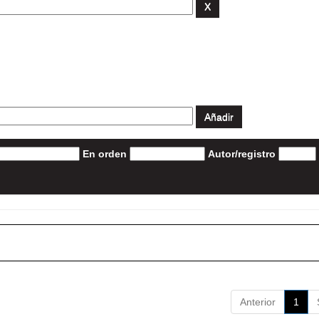
En orden
Autor/registro
Anterior
1