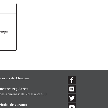
rtega
rarios de Atención
mestres regulares:
nes a viernes: de 7h00 a 21h00
ríodos de verano: