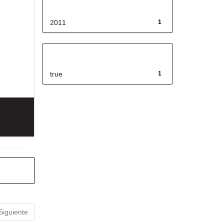
Fecha de lanzamiento
2011
1
Has File(s)
true
1
Siguiente