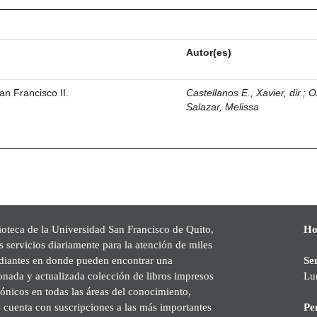
Autor(es)
an Francisco II.
Castellanos E., Xavier, dir.
;
O
Salazar, Melissa
ioteca de la Universidad San Francisco de Quito,
Ho
s servicios diariamente para la atención de miles
udiantes en donde pueden encontrar una
Se
onada y actualizada colección de libros impresos
Lu
rónicos en todas las áreas del conocimiento,
cuenta con suscripciones a las más importantes
Pe