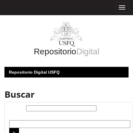
Skip
navigation
Repositorio
Digital
Repositorio Digital USFQ
Buscar
Buscar:
por