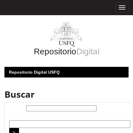
Skip
navigation
Repositorio
Digital
Repositorio Digital USFQ
Buscar
Buscar:
por