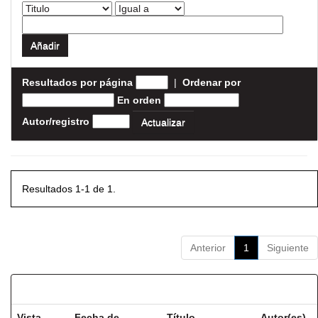
Resultados por página
|
Ordenar por
En orden
Autor/registro
Resultados 1-1 de 1.
Anterior
1
Siguiente
Resultados por ítem:
Vista
Fecha de
Título
Autor(es)