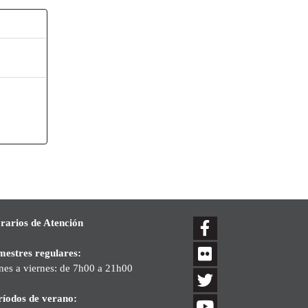
rarios de Atención
mestres regulares:
nes a viernes: de 7h00 a 21h00
ríodos de verano: