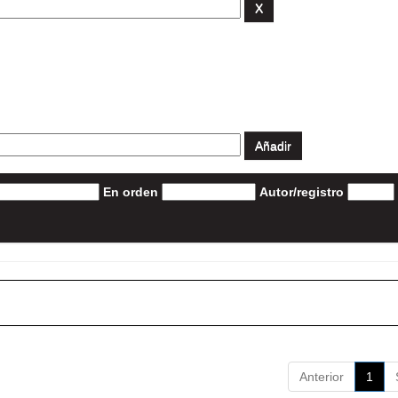
En orden
Autor/registro
Anterior
1