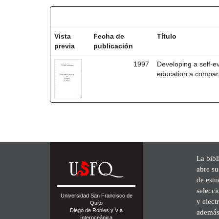
Resultados por ítem:
Vista
Fecha de
Título
previa
publicación
1997
Developing a self-e
education a compara
La bibl
abre su
de est
selecci
Universidad San Francisco de
y elect
Quito
Diego de Robles y Vía
además 
Interoceánica