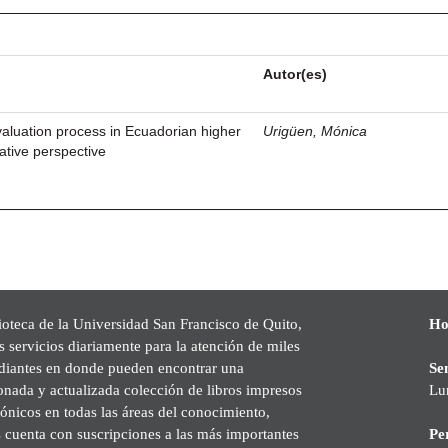
Autor(es)
valuation process in Ecuadorian higher
Urigüen, Mónica
tive perspective
ioteca de la Universidad San Francisco de Quito,
Ho
s servicios diariamente para la atención de miles
udiantes en donde pueden encontrar una
Se
onada y actualizada colección de libros impresos
Lu
rónicos en todas las áreas del conocimiento,
cuenta con suscripciones a las más importantes
Pe