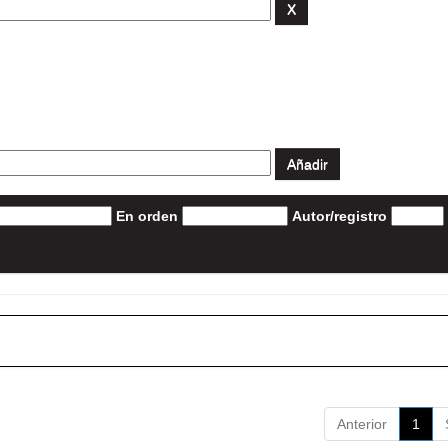
En orden
Autor/registro
Anterior
1