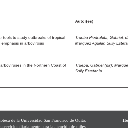
Autor(es)
 tools to study outbreaks of tropical
Trueba Piedrahita, Gabriel, di
h emphasis in arbovirosis
Márquez Aguilar, Sully Estef
arboviruses in the Northern Coast of
Trueba, Gabriel (dir)
;
Márquez
Sully Estefanía
ioteca de la Universidad San Francisco de Quito,
Ho
s servicios diariamente para la atención de miles