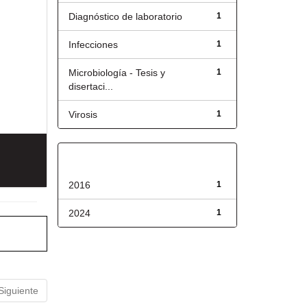
Diagnóstico de laboratorio
1
Infecciones
1
Microbiología - Tesis y
1
disertaci...
Virosis
1
Fecha de lanzamiento
2016
1
2024
1
Siguiente