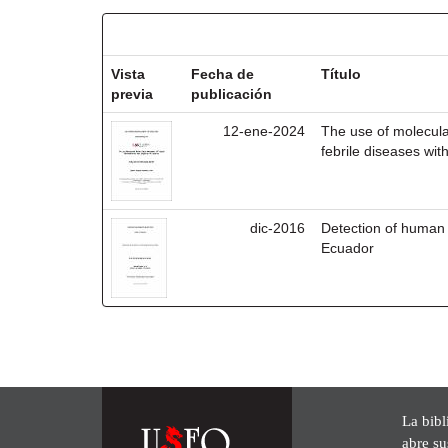
Resultados por ítem:
Vista
Fecha de
Título
previa
publicación
12-ene-2024
The use of molecular
febrile diseases wit
dic-2016
Detection of human 
Ecuador
La bibl
abre su