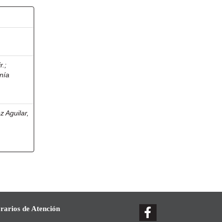
r.
;
anía
 Aguilar,
rarios de Atención