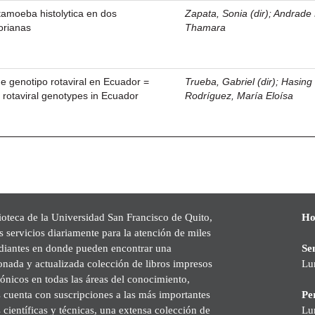
tamoeba histolytica en dos
Zapata, Sonia (dir)
;
Andrade
orianas
Thamara
 genotipo rotaviral en Ecuador =
Trueba, Gabriel (dir)
;
Hasing
 rotaviral genotypes in Ecuador
Rodríguez, María Eloísa
ioteca de la Universidad San Francisco de Quito,
Ho
s servicios diariamente para la atención de miles
udiantes en donde pueden encontrar una
Se
onada y actualizada colección de libros impresos
Lu
rónicos en todas las áreas del conocimiento,
cuenta con suscripciones a las más importantes
Pe
s científicas y técnicas, una extensa colección de
Lu