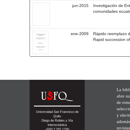
jun-2015
Investigación de En
comunidades ecuat
ene-2009
Rápido reemplazo de
Rapid succession of
La bibl
abre su
de est
selecci
Universidad San Francisco de
y elect
Quito
Diego de Robles y Vía
además 
Interoceánica
revista
+593 2 297 1700