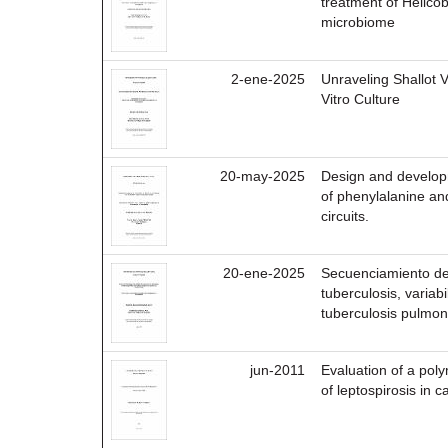
treatment of Helicob
microbiome
2-ene-2025
Unraveling Shallot V
Vitro Culture
20-may-2025
Design and developm
of phenylalanine an
circuits.
20-ene-2025
Secuenciamiento d
tuberculosis, variab
tuberculosis pulmo
jun-2011
Evaluation of a pol
of leptospirosis in ca