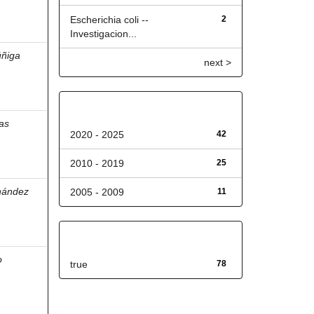
Escherichia coli --
2
Investigacion...
ñiga
next >
Fecha de lanzamiento
ias
2020 - 2025
42
2010 - 2019
25
nández
2005 - 2009
11
Has File(s)
o
true
78