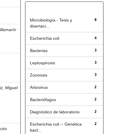
Título
Microbiología - Tesis y
8
disertaci...
illamarín
Escherichia coli
4
Bacterias
3
Leptospirosis
3
Zoonosis
3
Arbovirus
2
iz, Miguel
Bacteriófagos
2
Diagnóstico de laboratorio
2
Escherichia coli -- Genética
2
rcés
bact...