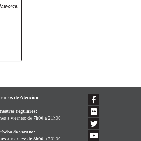
 Mayorga,
rarios de Atención
mestres regulares:
nes a viernes: de 7h00 a 21h00
ríodos de verano:
nes a viernes: de 8h00 a 20h00