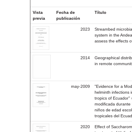
Resultados por ítem:
Vista
Fecha de
Título
previa
publicación
2023
Streambed microbial 
system in the Ande
assess the effects o
2014
Geographical distrib
in remote communit
may-2009
"Evidence for a Mod
helminth infections 
tropics of Ecuador"
modificada durante 
niños de edad escol
tropicales del Ecua
2020
Effect of Saccharo