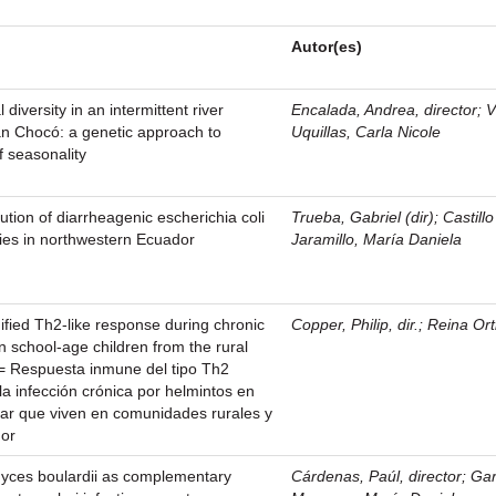
Autor(es)
diversity in an intermittent river
Encalada, Andrea, director
;
V
an Chocó: a genetic approach to
Uquillas, Carla Nicole
f seasonality
ution of diarrheagenic escherichia coli
Trueba, Gabriel (dir)
;
Castillo
ies in northwestern Ecuador
Jaramillo, María Daniela
ified Th2-like response during chronic
Copper, Philip, dir.
;
Reina Ort
in school-age children from the rural
 = Respuesta inmune del tipo Th2
la infección crónica por helmintos en
ar que viven en comunidades rurales y
dor
myces boulardii as complementary
Cárdenas, Paúl, director
;
Ga