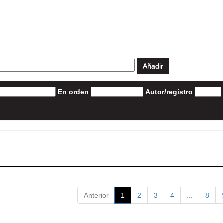
En orden
Autor/registro
Anterior
1
2
3
4
...
8