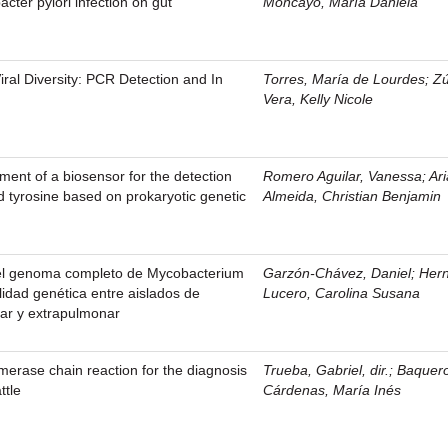
acter pylori infection on gut
Moncayo, María Daniela
iral Diversity: PCR Detection and In
Torres, María de Lourdes
;
Zú
Vera, Kelly Nicole
ent of a biosensor for the detection
Romero Aguilar, Vanessa
;
Ar
d tyrosine based on prokaryotic genetic
Almeida, Christian Benjamin
el genoma completo de Mycobacterium
Garzón-Chávez, Daniel
;
Her
ilidad genética entre aislados de
Lucero, Carolina Susana
nar y extrapulmonar
ymerase chain reaction for the diagnosis
Trueba, Gabriel, dir.
;
Baquer
ttle
Cárdenas, María Inés