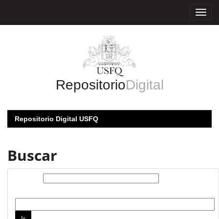
Skip
navigation
Repositorio
Digital
Repositorio Digital USFQ
Buscar
Buscar:
por