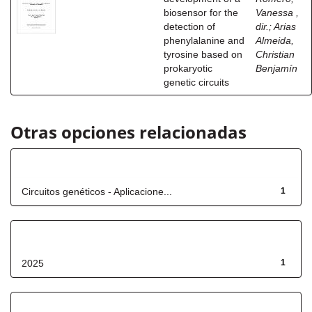
biosensor for the
Vanessa ,
detection of
dir.
;
Arias
phenylalanine and
Almeida,
tyrosine based on
Christian
prokaryotic
Benjamín
genetic circuits
Otras opciones relacionadas
Título
Circuitos genéticos - Aplicacione...
1
Fecha de lanzamiento
2025
1
Has File(s)