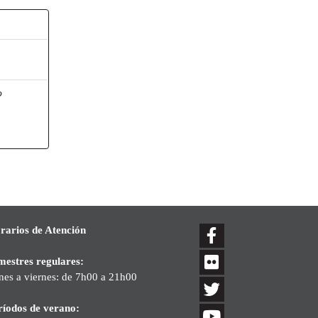
o
rarios de Atención
mestres regulares:
nes a viernes: de 7h00 a 21h00
ríodos de verano: