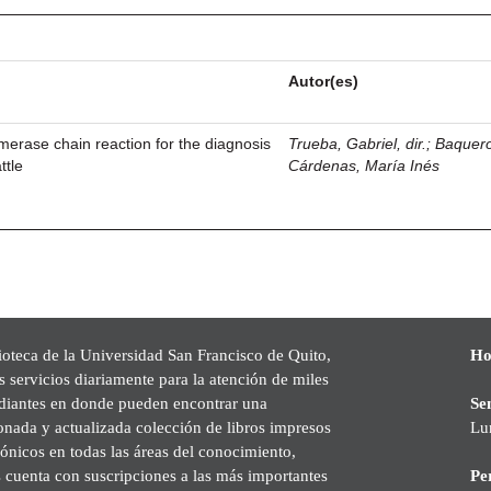
Autor(es)
ymerase chain reaction for the diagnosis
Trueba, Gabriel, dir.
;
Baquer
ttle
Cárdenas, María Inés
ioteca de la Universidad San Francisco de Quito,
Ho
s servicios diariamente para la atención de miles
udiantes en donde pueden encontrar una
Se
onada y actualizada colección de libros impresos
Lu
rónicos en todas las áreas del conocimiento,
cuenta con suscripciones a las más importantes
Pe