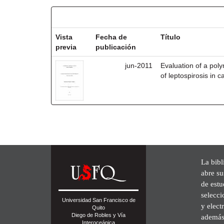
Resultados por ítem:
Vista
Fecha de
Título
previa
publicación
jun-2011
Evaluation of a pol
of leptospirosis in ca
La bibl
abre su
de est
selecci
Universidad San Francisco de
y elect
Quito
Diego de Robles y Vía
además 
Interoceánica