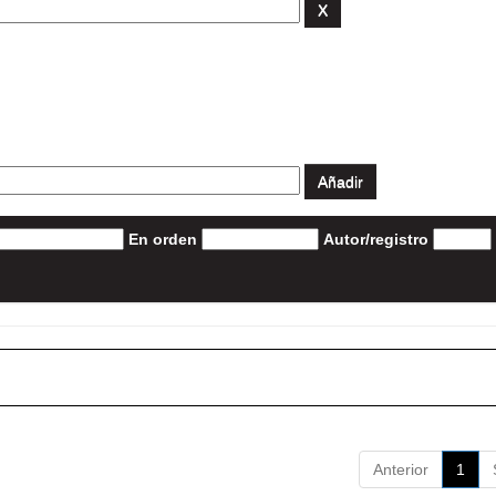
En orden
Autor/registro
Anterior
1