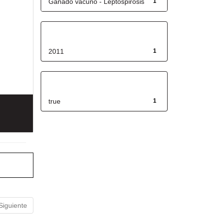
Ganado vacuno - Leptospirosis
1
Fecha de lanzamiento
2011
1
Has File(s)
true
1
Siguiente