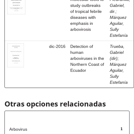
study outbreaks
Gabriel,
of tropical febrile
dir.
;
diseases with
Márquez
emphasis in
Aguilar,
arbovirosis
Sully
Estefanía
dic-2016
Detection of
Trueba,
human
Gabriel
arboviruses in the
(dir)
;
Northern Coast of
Márquez
Ecuador
Aguilar,
Sully
Estefanía
Otras opciones relacionadas
Título
Arbovirus
1