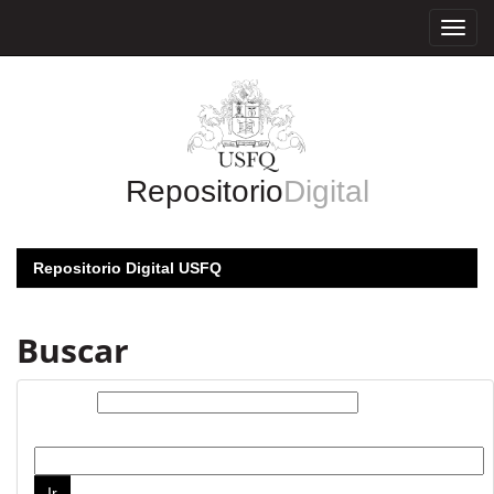
Skip
navigation
Repositorio
Digital
Repositorio Digital USFQ
Buscar
Buscar:
por