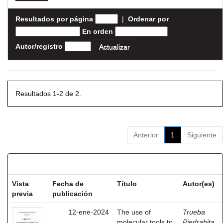
Resultados por página
|
Ordenar por
En orden
Autor/registro
Resultados 1-2 de 2.
Anterior
1
Siguiente
Resultados por ítem:
Vista
Fecha de
Título
Autor(es)
previa
publicación
12-ene-2024
The use of
Trueba
molecular tools to
Piedrahita,