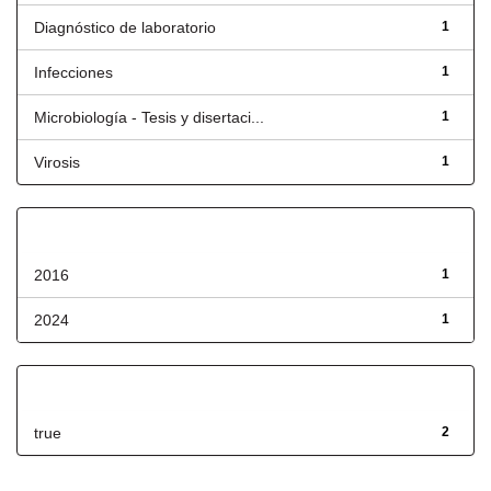
Diagnóstico de laboratorio
1
Infecciones
1
Microbiología - Tesis y disertaci...
1
Virosis
1
Fecha de lanzamiento
2016
1
2024
1
Has File(s)
true
2