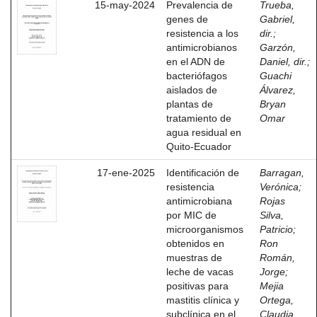
15-may-2024
Prevalencia de
Trueba,
genes de
Gabriel,
resistencia a los
dir.
;
antimicrobianos
Garzón,
en el ADN de
Daniel, dir.
;
bacteriófagos
Guachi
aislados de
Álvarez,
plantas de
Bryan
tratamiento de
Omar
agua residual en
Quito-Ecuador
17-ene-2025
Identificación de
Barragan,
resistencia
Verónica
;
antimicrobiana
Rojas
por MIC de
Silva,
microorganismos
Patricio
;
obtenidos en
Ron
muestras de
Román,
leche de vacas
Jorge
;
positivas para
Mejia
mastitis clínica y
Ortega,
subclínica en el
Claudia