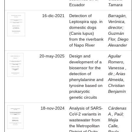
Ecuador
Tamara
16-dic-2021
Detection of
Barragán,
Leptospira spp. in
Verónica,
domestic dogs
director
;
(Canis lupus)
Guzmán
from the riverbank
Flor, Diego
of Napo River
Alexander
20-may-2025
Design and
Aguilar
development of a
Romero,
biosensor for the
Vanessa ,
detection of
dir.
;
Arias
phenylalanine and
Almeida,
tyrosine based on
Christian
prokaryotic
Benjamín
genetic circuits
18-nov-2024
Analysis of SARS-
Cárdenas
CoV-2 variants in
A., Paúl
;
wastewater from
Mejia
the Metropolitan
Calle,
District of Quito
Paula