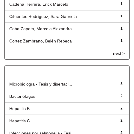
Cadena Herrera, Erick Marcelo
1
Cifuentes Rodríguez, Sara Gabriela
1
Coba Zapata, Marcela Alexandra
1
Cortez Zambrano, Belén Rebeca
1
next >
Título
Microbiología - Tesis y disertaci...
8
Bacteriófagos
2
Hepatitis B.
2
Hepatitis C.
2
Infecciones por salmonella - Tesi...
2