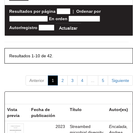
Resultados por página
|
Ordenar por
En orden
Autor/registro
Resultados 1-10 de 42.
Anterior
1
2
3
4
...
5
Siguiente
Resultados por ítem:
Vista
Fecha de
Título
Autor(es)
previa
publicación
2023
Streambed
Encalada,
microbial diversity
Andrea,