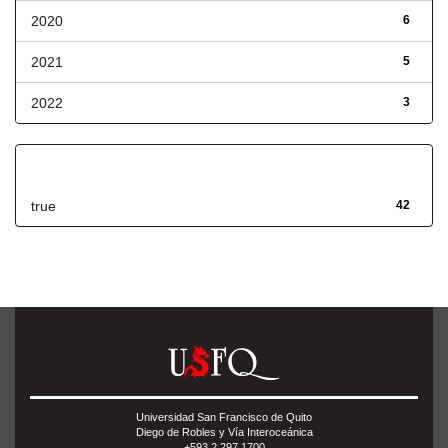
2020
6
2021
5
2022
3
Has File(s)
true
42
Universidad San Francisco de Quito
Diego de Robles y Vía Interoceánica
+593 2 297 1700