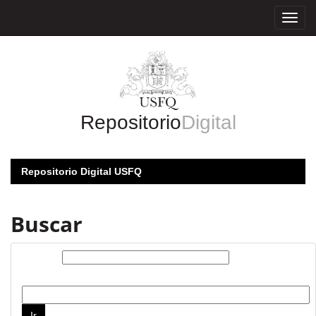
Skip
navigation
Repositorio
Digital
Repositorio Digital USFQ
Buscar
Buscar:
por