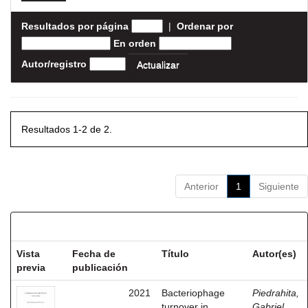
Resultados por página
|
Ordenar por
En orden
Autor/registro
Resultados 1-2 de 2.
Anterior
1
Siguiente
Resultados por ítem:
Vista
Fecha de
Título
Autor(es)
previa
publicación
2021
Bacteriophage
Piedrahita,
turnover in
Gabriel