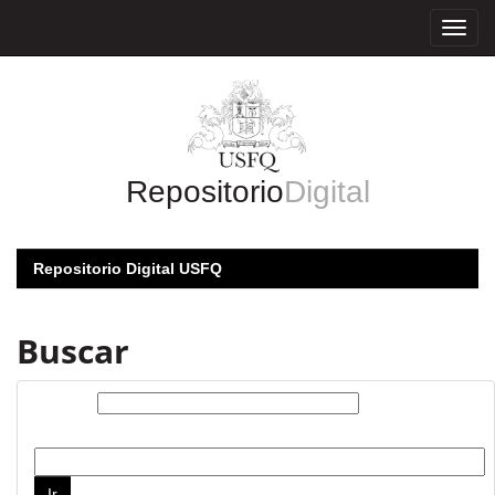
Skip
navigation
Repositorio
Digital
Repositorio Digital USFQ
Buscar
Buscar:
por