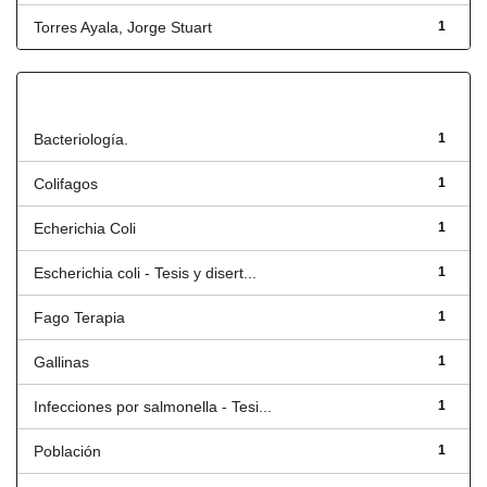
Torres Ayala, Jorge Stuart
1
Título
Bacteriología.
1
Colifagos
1
Echerichia Coli
1
Escherichia coli - Tesis y disert...
1
Fago Terapia
1
Gallinas
1
Infecciones por salmonella - Tesi...
1
Población
1