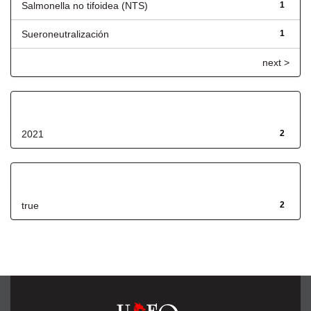
Salmonella no tifoidea (NTS)
1
Sueroneutralización
1
next >
Fecha de lanzamiento
2021
2
Has File(s)
true
2