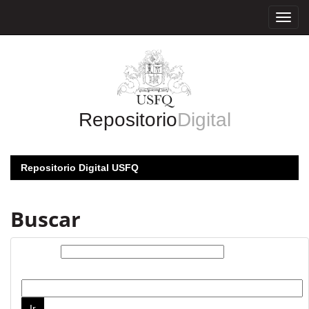
Skip
navigation
Repositorio
Digital
Repositorio Digital USFQ
Buscar
Buscar:
por