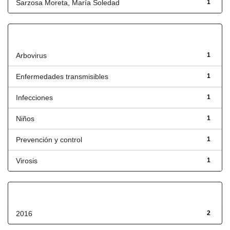
Sarzosa Moreta, María Soledad
1
Título
Arbovirus
1
Enfermedades transmisibles
1
Infecciones
1
Niños
1
Prevención y control
1
Virosis
1
Fecha de lanzamiento
2016
2