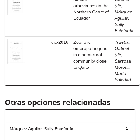
arboviruses in the
(dir)
;
Northern Coast of
Márquez
Ecuador
Aguilar,
Sully
Estefanía
dic-2016
Zoonotic
Trueba,
enteropathogens
Gabriel
in a semi-rural
(dir)
;
community close
Sarzosa
to Quito
Moreta,
María
Soledad
Otras opciones relacionadas
Autor
Márquez Aguilar, Sully Estefanía
1