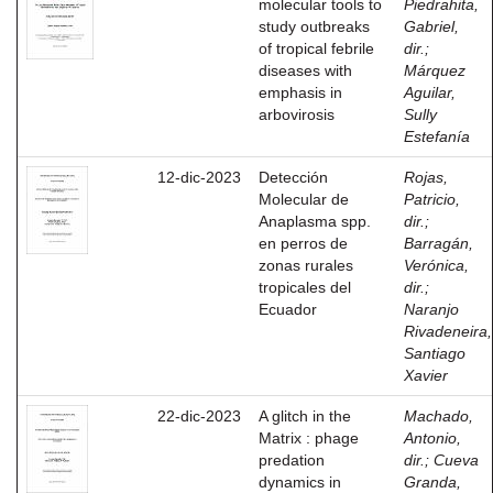
molecular tools to
Piedrahita,
study outbreaks
Gabriel,
of tropical febrile
dir.
;
diseases with
Márquez
emphasis in
Aguilar,
arbovirosis
Sully
Estefanía
12-dic-2023
Detección
Rojas,
Molecular de
Patricio,
Anaplasma spp.
dir.
;
en perros de
Barragán,
zonas rurales
Verónica,
tropicales del
dir.
;
Ecuador
Naranjo
Rivadeneira,
Santiago
Xavier
22-dic-2023
A glitch in the
Machado,
Matrix : phage
Antonio,
predation
dir.
;
Cueva
dynamics in
Granda,