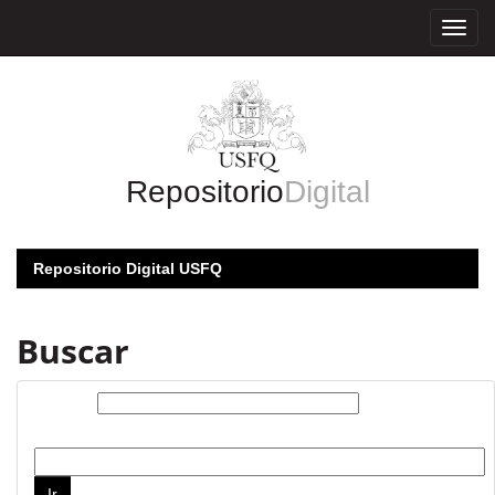
Skip
navigation
Repositorio
Digital
Repositorio Digital USFQ
Buscar
Buscar:
por