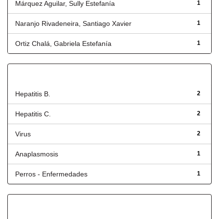
Márquez Aguilar, Sully Estefanía
1
Naranjo Rivadeneira, Santiago Xavier
1
Ortiz Chalá, Gabriela Estefanía
1
Título
Hepatitis B.
2
Hepatitis C.
2
Virus
2
Anaplasmosis
1
Perros - Enfermedades
1
Fecha de lanzamiento