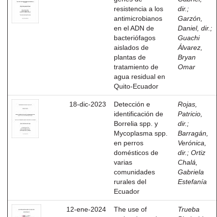
resistencia a los
dir.
;
antimicrobianos
Garzón,
en el ADN de
Daniel, dir.
;
bacteriófagos
Guachi
aislados de
Álvarez,
plantas de
Bryan
tratamiento de
Omar
agua residual en
Quito-Ecuador
18-dic-2023
Detección e
Rojas,
identificación de
Patricio,
Borrelia spp. y
dir.
;
Mycoplasma spp.
Barragán,
en perros
Verónica,
domésticos de
dir.
;
Ortiz
varias
Chalá,
comunidades
Gabriela
rurales del
Estefanía
Ecuador
12-ene-2024
The use of
Trueba