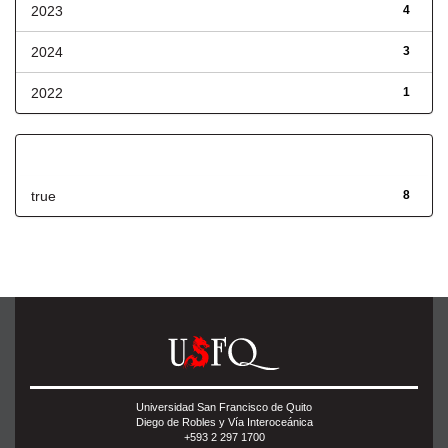
2023
4
2024
3
2022
1
Has File(s)
true
8
Universidad San Francisco de Quito
Diego de Robles y Vía Interoceánica
+593 2 297 1700