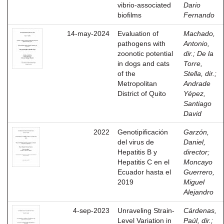
vibrio-associated
Dario
biofilms
Fernando
14-may-2024
Evaluation of
Machado,
pathogens with
Antonio,
zoonotic potential
dir.
;
De la
in dogs and cats
Torre,
of the
Stella, dir.
;
Metropolitan
Andrade
District of Quito
Yépez,
Santiago
David
2022
Genotipificación
Garzón,
del virus de
Daniel,
Hepatitis B y
director
;
Hepatitis C en el
Moncayo
Ecuador hasta el
Guerrero,
2019
Miguel
Alejandro
4-sep-2023
Unraveling Strain-
Cárdenas,
Level Variation in
Paúl, dir.
;