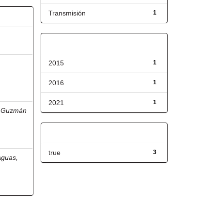
Transmisión
1
Fecha de lanzamiento
2015
1
2016
1
2021
1
;
Guzmán
Has File(s)
true
3
Aguas,