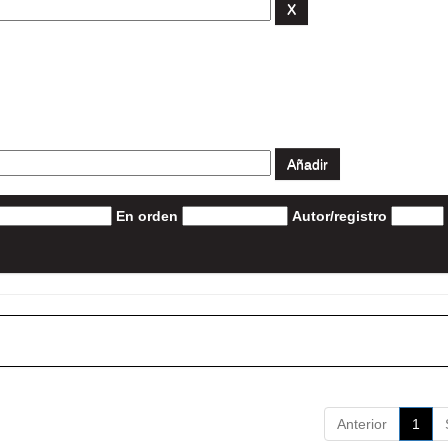
En orden
Autor/registro
Anterior
1