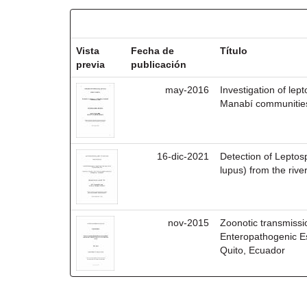
Resultados por ítem:
Vista
Fecha de
Título
previa
publicación
may-2016
Investigation of lept
Manabí communitie
16-dic-2021
Detection of Leptos
lupus) from the riv
nov-2015
Zoonotic transmissi
Enteropathogenic Es
Quito, Ecuador