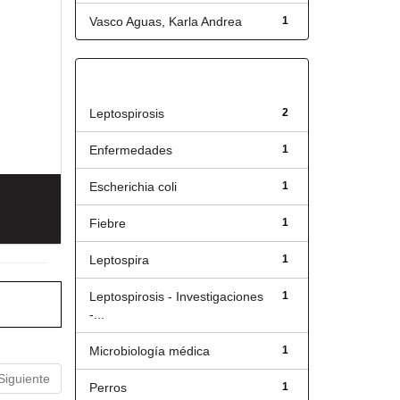
Vasco Aguas, Karla Andrea
1
Título
Leptospirosis
2
Enfermedades
1
Escherichia coli
1
Fiebre
1
Leptospira
1
Leptospirosis - Investigaciones
1
-...
Microbiología médica
1
Siguiente
Perros
1