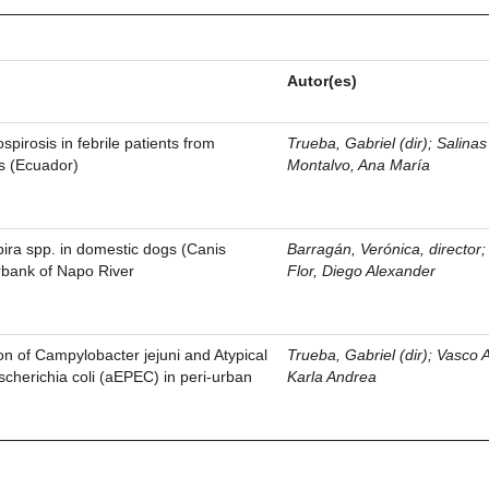
Autor(es)
ospirosis in febrile patients from
Trueba, Gabriel (dir)
;
Salinas
s (Ecuador)
Montalvo, Ana María
pira spp. in domestic dogs (Canis
Barragán, Verónica, director
erbank of Napo River
Flor, Diego Alexander
on of Campylobacter jejuni and Atypical
Trueba, Gabriel (dir)
;
Vasco 
cherichia coli (aEPEC) in peri-urban
Karla Andrea