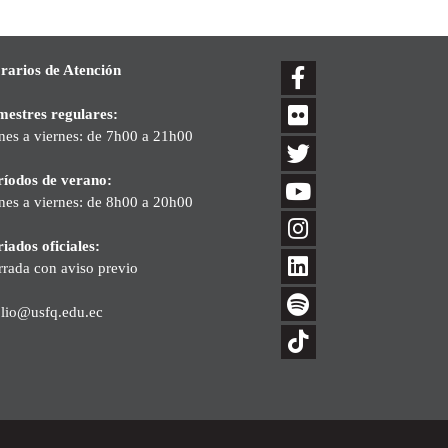
rarios de Atención
mestres regulares:
nes a viernes: de 7h00 a 21h00
ríodos de verano:
nes a viernes: de 8h00 a 20h00
iados oficiales:
rrada con aviso previo
blio@usfq.edu.ec