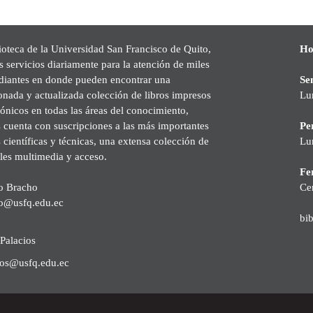
ioteca de la Universidad San Francisco de Quito,
Ho
s servicios diariamente para la atención de miles
udiantes en donde pueden encontrar una
Se
onada y actualizada colección de libros impresos
Lu
rónicos en todas las áreas del conocimiento,
cuenta con suscripciones a las más importantes
Pe
s científicas y técnicas, una extensa colección de
Lu
les multimedia y acceso.
Fer
o Bracho
Ce
o@usfq.edu.ec
bi
Palacios
ios@usfq.edu.ec