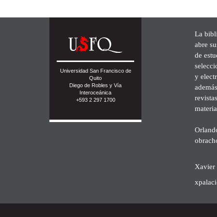
La bibl
abre su
de est
selecci
Universidad San Francisco de
y elect
Quito
Diego de Robles y Vía
además 
Interoceánica
revista
+593 2 297 1700
materia
Orland
obrach
Xavier 
xpalac