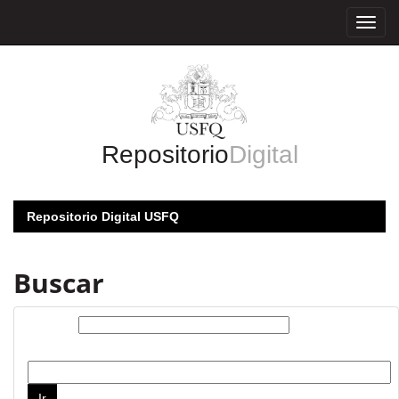
Skip
navigation
Repositorio
Digital
Repositorio Digital USFQ
Buscar
Buscar:
por