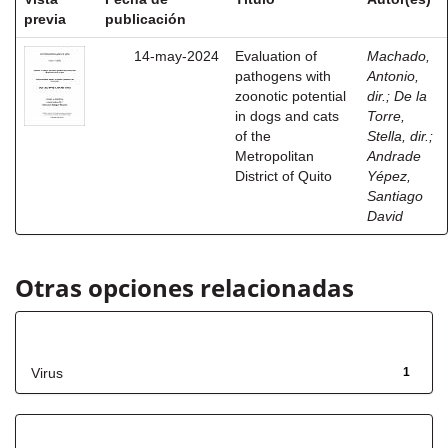
previa
publicación
14-may-2024
Evaluation of
Machado,
pathogens with
Antonio,
zoonotic potential
dir.
;
De la
in dogs and cats
Torre,
of the
Stella, dir.
;
Metropolitan
Andrade
District of Quito
Yépez,
Santiago
David
Otras opciones relacionadas
Título
Virus
1
Fecha de lanzamiento