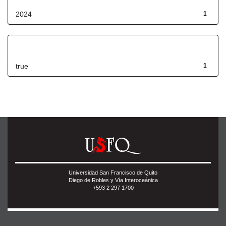
2024
1
Has File(s)
true
1
Universidad San Francisco de Quito
Diego de Robles y Vía Interoceánica
+593 2 297 1700