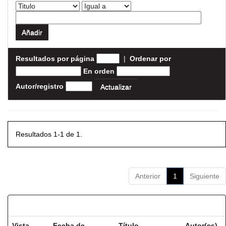
Resultados por página
|
Ordenar por
En orden
Autor/registro
Resultados 1-1 de 1.
Anterior
1
Siguiente
Resultados por ítem:
Vista
Fecha de
Título
Autor(es)