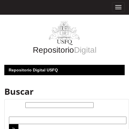
Skip
navigation
Repositorio
Digital
Repositorio Digital USFQ
Buscar
Buscar:
por