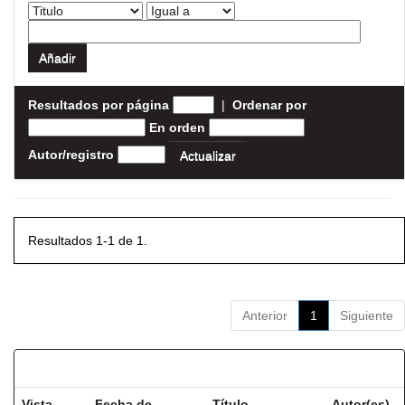
Resultados por página
|
Ordenar por
En orden
Autor/registro
Resultados 1-1 de 1.
Anterior
1
Siguiente
Resultados por ítem:
Vista
Fecha de
Título
Autor(es)