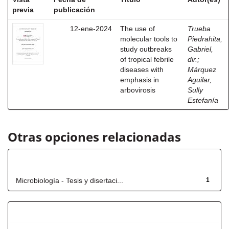
previa
publicación
12-ene-2024
The use of
Trueba
molecular tools to
Piedrahita,
study outbreaks
Gabriel,
of tropical febrile
dir.
;
diseases with
Márquez
emphasis in
Aguilar,
arbovirosis
Sully
Estefanía
Otras opciones relacionadas
Título
Microbiología - Tesis y disertaci...
1
Has File(s)