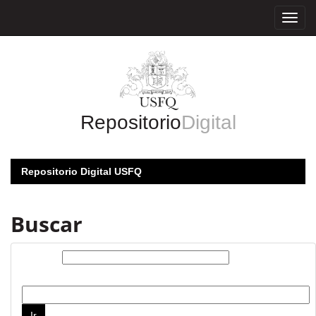
Skip
navigation
Repositorio
Digital
Repositorio Digital USFQ
Buscar
Buscar:
por