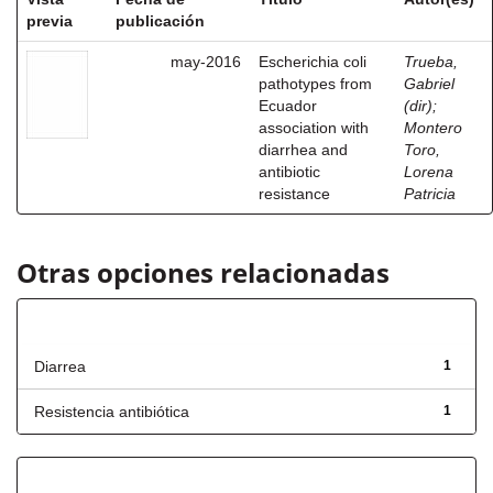
previa
publicación
may-2016
Escherichia coli
Trueba,
pathotypes from
Gabriel
Ecuador
(dir)
;
association with
Montero
diarrhea and
Toro,
antibiotic
Lorena
resistance
Patricia
Otras opciones relacionadas
Título
Diarrea
1
Resistencia antibiótica
1
Fecha de lanzamiento