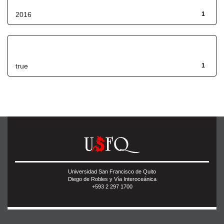
2016
1
Has File(s)
true
1
Universidad San Francisco de Quito
Diego de Robles y Vía Interoceánica
+593 2 297 1700