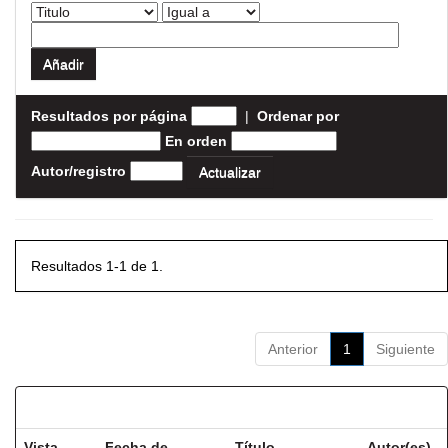
Resultados por página
|
Ordenar por
En orden
Autor/registro
Resultados 1-1 de 1.
Anterior
1
Siguiente
Resultados por ítem:
Vista
Fecha de
Título
Autor(es)