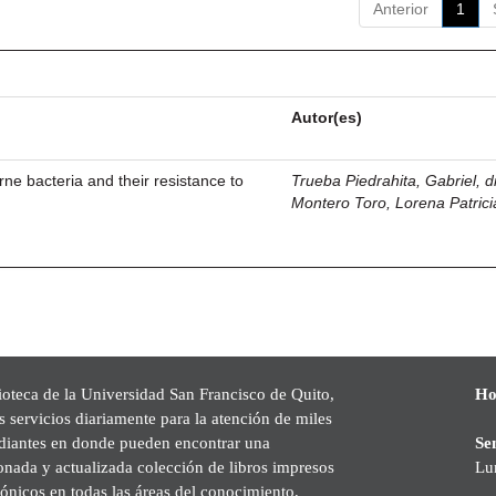
Anterior
1
Autor(es)
ne bacteria and their resistance to
Trueba Piedrahita, Gabriel, di
Montero Toro, Lorena Patrici
ioteca de la Universidad San Francisco de Quito,
Ho
s servicios diariamente para la atención de miles
udiantes en donde pueden encontrar una
Se
onada y actualizada colección de libros impresos
Lu
rónicos en todas las áreas del conocimiento,