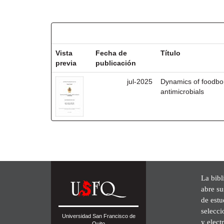
Resultados por ítem:
Vista
Fecha de
Título
previa
publicación
jul-2025
Dynamics of foodbor
antimicrobials
La bibl
abre su
de est
selecci
Universidad San Francisco de
y elect
Quito