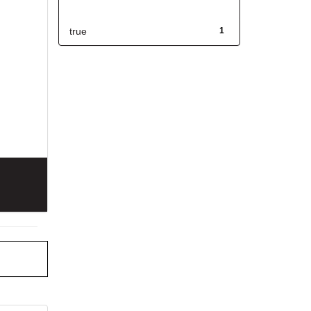
Has File(s)
true
1