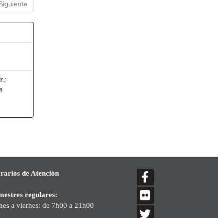
Siguiente
r.
;
a
rarios de Atención
mestres regulares:
nes a viernes: de 7h00 a 21h00