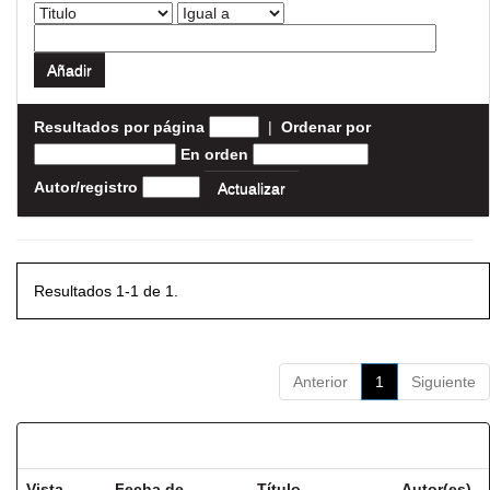
Resultados por página
|
Ordenar por
En orden
Autor/registro
Resultados 1-1 de 1.
Anterior
1
Siguiente
Resultados por ítem:
Vista
Fecha de
Título
Autor(es)