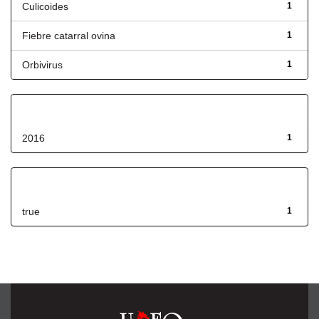
Culicoides
1
Fiebre catarral ovina
1
Orbivirus
1
Fecha de lanzamiento
2016
1
Has File(s)
true
1