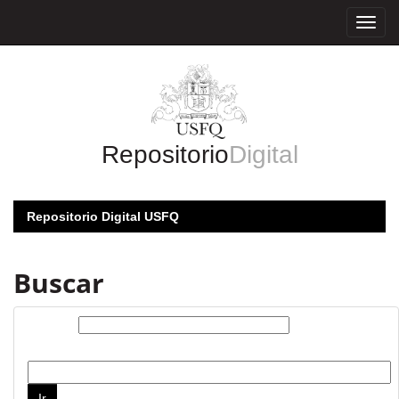
Skip
navigation
Repositorio
Digital
Repositorio Digital USFQ
Buscar
Buscar:
por