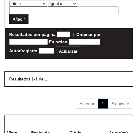
Resultados por página
|
Ordenar por
En orden
Autor/registro
Resultados 1-1 de 1.
Anterior
1
Siguiente
Resultados por ítem:
Vista
Fecha de
Título
Autor(es)