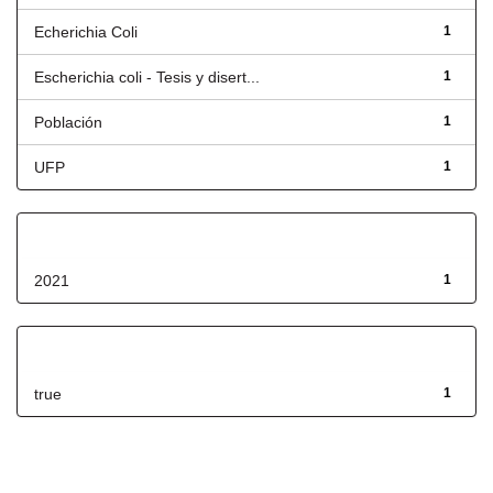
Echerichia Coli
1
Escherichia coli - Tesis y disert...
1
Población
1
UFP
1
Fecha de lanzamiento
2021
1
Has File(s)
true
1