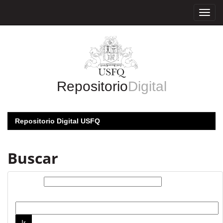
Skip
navigation
Repositorio
Digital
Repositorio Digital USFQ
Buscar
Buscar:
por