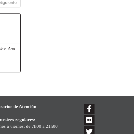
Siguiente
lez, Ana
rarios de Atención
mestres regulares:
nes a viernes: de 7h00 a 21h00