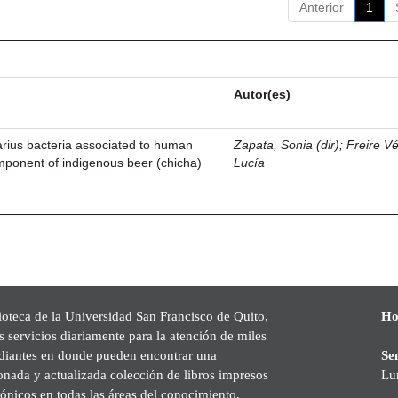
Anterior
1
Autor(es)
arius bacteria associated to human
Zapata, Sonia (dir)
;
Freire Vé
omponent of indigenous beer (chicha)
Lucía
ioteca de la Universidad San Francisco de Quito,
Ho
s servicios diariamente para la atención de miles
udiantes en donde pueden encontrar una
Se
onada y actualizada colección de libros impresos
Lu
rónicos en todas las áreas del conocimiento,