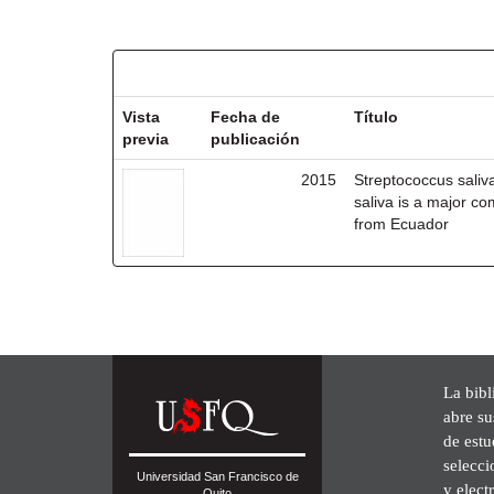
Resultados por ítem:
Vista
Fecha de
Título
previa
publicación
2015
Streptococcus saliv
saliva is a major c
from Ecuador
La bibl
abre su
de est
selecci
Universidad San Francisco de
y elect
Quito