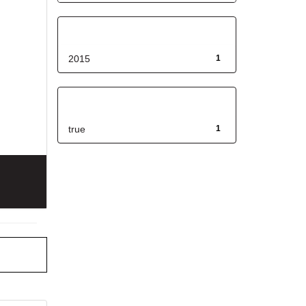
Fecha de lanzamiento
2015
1
Has File(s)
true
1