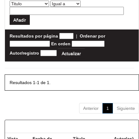
Resultados por página
|
Ordenar por
En orden
Autor/registro
Resultados 1-1 de 1.
Anterior
1
Siguiente
Resultados por ítem:
Vista
Fecha de
Título
Autor(es)