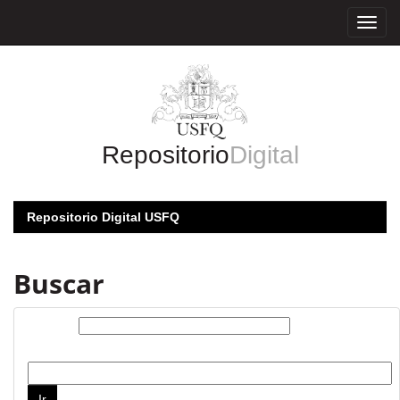
Skip
navigation
Repositorio
Digital
Repositorio Digital USFQ
Buscar
Buscar:
por