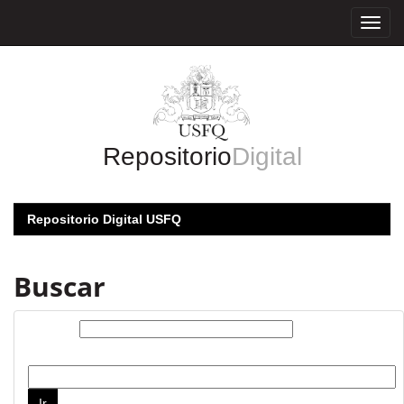
Skip
navigation
Repositorio
Digital
Repositorio Digital USFQ
Buscar
Buscar:
por