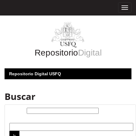
Skip
navigation
Repositorio
Digital
Repositorio Digital USFQ
Buscar
Buscar:
por