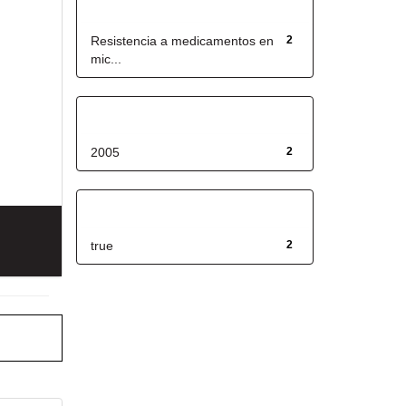
Título
Resistencia a medicamentos en
2
mic...
Fecha de lanzamiento
2005
2
Has File(s)
true
2