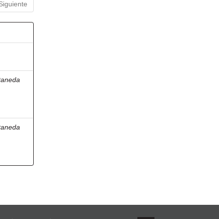
Siguiente
taneda
taneda