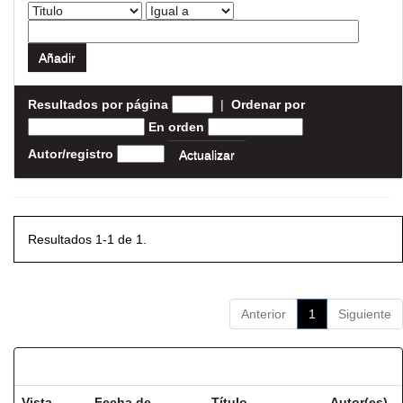
Resultados por página
|
Ordenar por
En orden
Autor/registro
Resultados 1-1 de 1.
Anterior
1
Siguiente
Resultados por ítem:
Vista
Fecha de
Título
Autor(es)