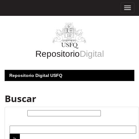
Skip
navigation
Repositorio
Digital
Repositorio Digital USFQ
Buscar
Buscar:
por