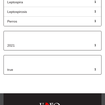
Leptospira
1
Leptospirosis
1
Perros
1
Fecha de lanzamiento
2021
1
Has File(s)
true
1