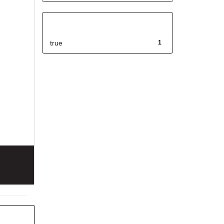
Has File(s)
true
1