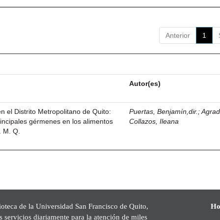
Anterior
1
Autor(es)
 el Distrito Metropolitano de Quito:
Puertas, Benjamín,dir.
;
Agra
incipales gérmenes en los alimentos
Collazos, Ileana
. M. Q.
ioteca de la Universidad San Francisco de Quito,
Ho
s servicios diariamente para la atención de miles