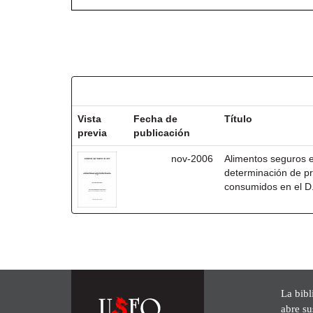
Resultados por ítem:
Vista
Fecha de
Título
previa
publicación
nov-2006
Alimentos seguros en
determinación de pr
consumidos en el D
La bibl
abre su