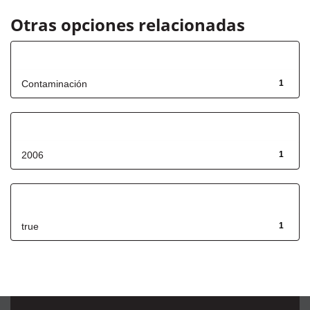
Otras opciones relacionadas
Título
Contaminación
1
Fecha de lanzamiento
2006
1
Has File(s)
true
1