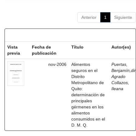
Anterior
1
Siguiente
Resultados por ítem:
Vista
Fecha de
Título
Autor(es)
previa
publicación
nov-2006
Alimentos
Puertas,
seguros en el
Benjamín,dir
Distrito
Agrado
Metropolitano de
Collazos,
Quito:
Ileana
determinación de
principales
gérmenes en los
alimentos
consumidos en el
D. M. Q.