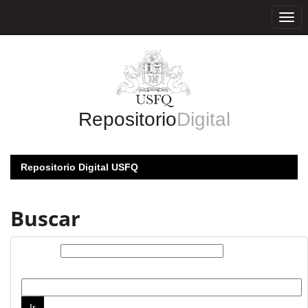
Skip
navigation
Repositorio
Digital
Repositorio Digital USFQ
Buscar
Buscar:
por